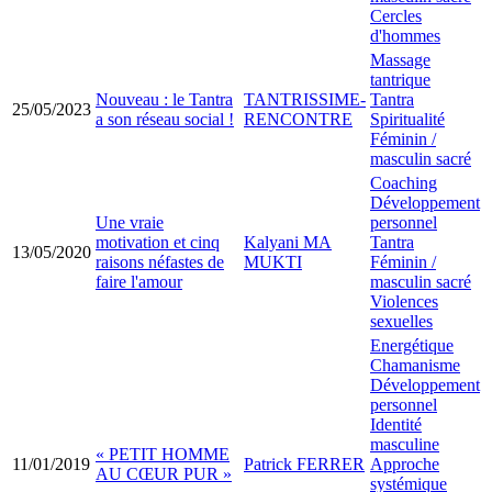
Cercles
d'hommes
Massage
tantrique
Nouveau : le Tantra
TANTRISSIME-
Tantra
25/05/2023
a son réseau social !
RENCONTRE
Spiritualité
Féminin /
masculin sacré
Coaching
Développement
Une vraie
personnel
motivation et cinq
Kalyani MA
Tantra
13/05/2020
raisons néfastes de
MUKTI
Féminin /
faire l'amour
masculin sacré
Violences
sexuelles
Energétique
Chamanisme
Développement
personnel
Identité
masculine
« PETIT HOMME
11/01/2019
Patrick FERRER
Approche
AU CŒUR PUR »
systémique