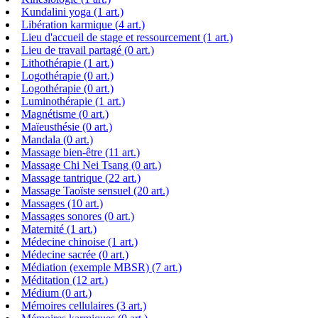
Kundalini yoga (1 art.)
Libération karmique (4 art.)
Lieu d'accueil de stage et ressourcement (1 art.)
Lieu de travail partagé (0 art.)
Lithothérapie (1 art.)
Logothérapie (0 art.)
Logothérapie (0 art.)
Luminothérapie (1 art.)
Magnétisme (0 art.)
Maïeusthésie (0 art.)
Mandala (0 art.)
Massage bien-être (11 art.)
Massage Chi Nei Tsang (0 art.)
Massage tantrique (22 art.)
Massage Taoïste sensuel (20 art.)
Massages (10 art.)
Massages sonores (0 art.)
Maternité (1 art.)
Médecine chinoise (1 art.)
Médecine sacrée (0 art.)
Médiation (exemple MBSR) (7 art.)
Méditation (12 art.)
Médium (0 art.)
Mémoires cellulaires (3 art.)