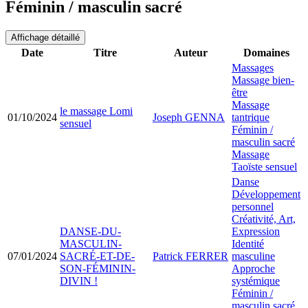
Féminin / masculin sacré
Affichage détaillé
Date
Titre
Auteur
Domaines
Massages
Massage bien-
être
Massage
le massage Lomi
01/10/2024
Joseph GENNA
tantrique
sensuel
Féminin /
masculin sacré
Massage
Taoïste sensuel
Danse
Développement
personnel
Créativité, Art,
DANSE-DU-
Expression
MASCULIN-
Identité
07/01/2024
SACRÉ-ET-DE-
Patrick FERRER
masculine
SON-FÉMININ-
Approche
DIVIN !
systémique
Féminin /
masculin sacré