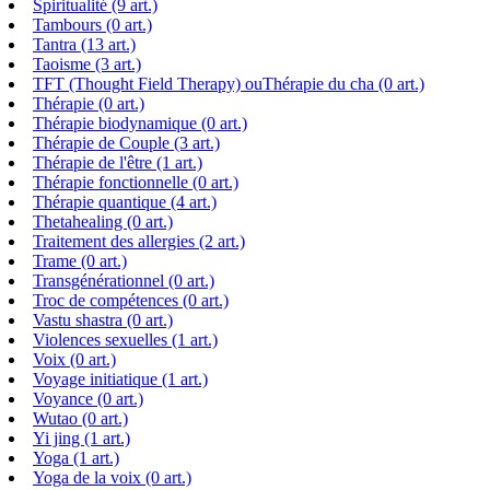
Spiritualité (9 art.)
Tambours (0 art.)
Tantra (13 art.)
Taoisme (3 art.)
TFT (Thought Field Therapy) ouThérapie du cha (0 art.)
Thérapie (0 art.)
Thérapie biodynamique (0 art.)
Thérapie de Couple (3 art.)
Thérapie de l'être (1 art.)
Thérapie fonctionnelle (0 art.)
Thérapie quantique (4 art.)
Thetahealing (0 art.)
Traitement des allergies (2 art.)
Trame (0 art.)
Transgénérationnel (0 art.)
Troc de compétences (0 art.)
Vastu shastra (0 art.)
Violences sexuelles (1 art.)
Voix (0 art.)
Voyage initiatique (1 art.)
Voyance (0 art.)
Wutao (0 art.)
Yi jing (1 art.)
Yoga (1 art.)
Yoga de la voix (0 art.)