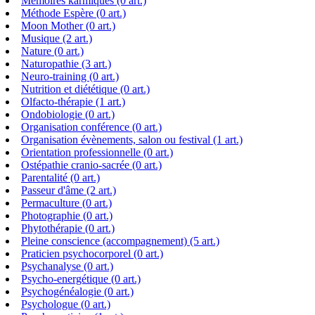
Mémoires karmiques (0 art.)
Méthode Espère (0 art.)
Moon Mother (0 art.)
Musique (2 art.)
Nature (0 art.)
Naturopathie (3 art.)
Neuro-training (0 art.)
Nutrition et diététique (0 art.)
Olfacto-thérapie (1 art.)
Ondobiologie (0 art.)
Organisation conférence (0 art.)
Organisation évènements, salon ou festival (1 art.)
Orientation professionnelle (0 art.)
Ostépathie cranio-sacrée (0 art.)
Parentalité (0 art.)
Passeur d'âme (2 art.)
Permaculture (0 art.)
Photographie (0 art.)
Phytothérapie (0 art.)
Pleine conscience (accompagnement) (5 art.)
Praticien psychocorporel (0 art.)
Psychanalyse (0 art.)
Psycho-energétique (0 art.)
Psychogénéalogie (0 art.)
Psychologue (0 art.)