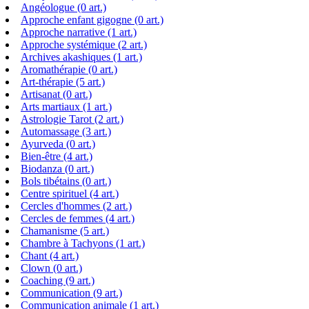
Angéologue (0 art.)
Approche enfant gigogne (0 art.)
Approche narrative (1 art.)
Approche systémique (2 art.)
Archives akashiques (1 art.)
Aromathérapie (0 art.)
Art-thérapie (5 art.)
Artisanat (0 art.)
Arts martiaux (1 art.)
Astrologie Tarot (2 art.)
Automassage (3 art.)
Ayurveda (0 art.)
Bien-être (4 art.)
Biodanza (0 art.)
Bols tibétains (0 art.)
Centre spirituel (4 art.)
Cercles d'hommes (2 art.)
Cercles de femmes (4 art.)
Chamanisme (5 art.)
Chambre à Tachyons (1 art.)
Chant (4 art.)
Clown (0 art.)
Coaching (9 art.)
Communication (9 art.)
Communication animale (1 art.)