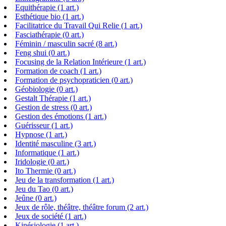
Equithérapie (1 art.)
Esthétique bio (1 art.)
Facilitatrice du Travail Qui Relie (1 art.)
Fasciathérapie (0 art.)
Féminin / masculin sacré (8 art.)
Feng shui (0 art.)
Focusing de la Relation Intérieure (1 art.)
Formation de coach (1 art.)
Formation de psychopraticien (0 art.)
Géobiologie (0 art.)
Gestalt Thérapie (1 art.)
Gestion de stress (0 art.)
Gestion des émotions (1 art.)
Guérisseur (1 art.)
Hypnose (1 art.)
Identité masculine (3 art.)
Informatique (1 art.)
Iridologie (0 art.)
Ito Thermie (0 art.)
Jeu de la transformation (1 art.)
Jeu du Tao (0 art.)
Jeûne (0 art.)
Jeux de rôle, théâtre, théâtre forum (2 art.)
Jeux de société (1 art.)
Kinésiologie (1 art.)