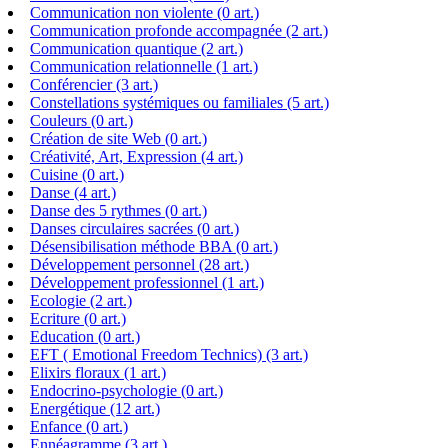
Communication non violente (0 art.)
Communication profonde accompagnée (2 art.)
Communication quantique (2 art.)
Communication relationnelle (1 art.)
Conférencier (3 art.)
Constellations systémiques ou familiales (5 art.)
Couleurs (0 art.)
Création de site Web (0 art.)
Créativité, Art, Expression (4 art.)
Cuisine (0 art.)
Danse (4 art.)
Danse des 5 rythmes (0 art.)
Danses circulaires sacrées (0 art.)
Désensibilisation méthode BBA (0 art.)
Développement personnel (28 art.)
Développement professionnel (1 art.)
Ecologie (2 art.)
Ecriture (0 art.)
Education (0 art.)
EFT ( Emotional Freedom Technics) (3 art.)
Elixirs floraux (1 art.)
Endocrino-psychologie (0 art.)
Energétique (12 art.)
Enfance (0 art.)
Ennéagramme (3 art.)