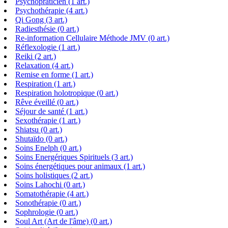
Psychopraticien (1 art.)
Psychothérapie (4 art.)
Qi Gong (3 art.)
Radiesthésie (0 art.)
Re-information Cellulaire Méthode JMV (0 art.)
Réflexologie (1 art.)
Reiki (2 art.)
Relaxation (4 art.)
Remise en forme (1 art.)
Respiration (1 art.)
Respiration holotropique (0 art.)
Rêve éveillé (0 art.)
Séjour de santé (1 art.)
Sexothérapie (1 art.)
Shiatsu (0 art.)
Shutaïdo (0 art.)
Soins Enelph (0 art.)
Soins Energériques Spirituels (3 art.)
Soins énergétiques pour animaux (1 art.)
Soins holistiques (2 art.)
Soins Lahochi (0 art.)
Somatothérapie (4 art.)
Sonothérapie (0 art.)
Sophrologie (0 art.)
Soul Art (Art de l'âme) (0 art.)