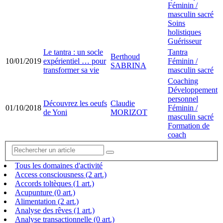
Féminin /
masculin sacré
Soins
holistiques
Guérisseur
Le tantra : un socle
Tantra
Berthoud
10/01/2019
expérientiel … pour
Féminin /
SABRINA
transformer sa vie
masculin sacré
Coaching
Développement
personnel
Découvrez les oeufs
Claudie
01/10/2018
Féminin /
de Yoni
MORIZOT
masculin sacré
Formation de
coach
Tous les domaines d'activité
Access consciousness (2 art.)
Accords toltèques (1 art.)
Acupunture (0 art.)
Alimentation (2 art.)
Analyse des rêves (1 art.)
Analyse transactionnelle (0 art.)