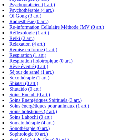
Psychopraticien (1 art.)
Psychothérapie (4 art.)
Qi Gong (3 art.)
Radiesthésie (0 art.)
Re-information Cellulaire Méthode JMV (0 art.)
Réflexologie (1 art.)
Reiki (2 art.)
Relaxation (4 art.)
Remise en forme (1 art.)
Respiration (1 art.)
Respiration holotropique (0 art.)
Rêve éveillé (0 art.)
Séjour de santé (1 art.)
Sexothérapie (1 art.)
Shiatsu (0 art.)
Shutaïdo (0 art.)
Soins Enelph (0 art.)
Soins Energériques Spirituels (3 art.)
Soins énergétiques pour animaux (1 art.)
Soins holistiques (2 art.)
Soins Lahochi (0 art.)
Somatothérapie (4 art.)
Sonothérapie (0 art.)
Sophrologie (0 art.)
Soul Art (Art de l'âme) (0 art.)