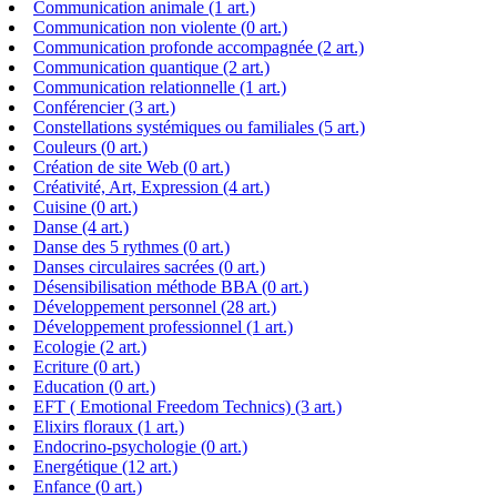
Communication animale (1 art.)
Communication non violente (0 art.)
Communication profonde accompagnée (2 art.)
Communication quantique (2 art.)
Communication relationnelle (1 art.)
Conférencier (3 art.)
Constellations systémiques ou familiales (5 art.)
Couleurs (0 art.)
Création de site Web (0 art.)
Créativité, Art, Expression (4 art.)
Cuisine (0 art.)
Danse (4 art.)
Danse des 5 rythmes (0 art.)
Danses circulaires sacrées (0 art.)
Désensibilisation méthode BBA (0 art.)
Développement personnel (28 art.)
Développement professionnel (1 art.)
Ecologie (2 art.)
Ecriture (0 art.)
Education (0 art.)
EFT ( Emotional Freedom Technics) (3 art.)
Elixirs floraux (1 art.)
Endocrino-psychologie (0 art.)
Energétique (12 art.)
Enfance (0 art.)