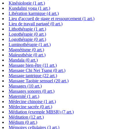
Kinésiologie (1 art.)
Kundalini yoga (1 art.)
Libération karmique (4 art.)
Lieu d'accueil de stage et ressourcement (1 art.)
Lieu de travail partagé (0 art.)
Lithothérapie (1 art.)
Logothérapie (0 art.)
Logothérapie (0 art.)
Luminothérapie (1 art.)
Magnétisme (0 art.)
Maïeusthésie (0 art.)
Mandala (0 art.)
Massage bien-être (11 art.)
Massage Chi Nei Tsang (0 art.)
Massage tantrique (22 art.)
Massage Taoïste sensuel (20 art.)
Massages (10 art.)
Massages sonores (0 art.)
Maternité (1 art.)
Médecine chinoise (1 art.)
Médecine sacrée (0 art.)
Médiation (exemple MBSR) (7 art.)
Méditation (12 art.)
Médium (0 art.)
Mémoires cellulaires (3 art.)