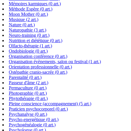
Mémoires karmiques (0 art.)
Méthode Espère (0 art.)
Moon Mother (0 art.)
Musique (2 art.)
Nature (0 art.)
Naturopathie (3 art.)
Neuro-training (0 art.)
Nutrition et diététique (0 art.)
Olfacto-thérapie (1 art.)
Ondobiologie (0 art.)
Organisation conférence (0 art.)
Organisation évènements, salon ou festival (1 art.)
Orientation professionnelle (0 art.)
Ostépathie cranio-sacrée (0 art.)
Parentalité (0 art.)
Passeur d'âme (2 art.)
Permaculture (0 art.)
Photographie (0 art.)
Phytothérapie (0 art.)
Pleine conscience (accompagnement) (5 art.)
Praticien psychocorporel (0 art.)
Psychanalyse (0 art.)
Psycho-energétique (0 art.)
Psychogénéalogie (0 art.)
Psychologue (0 art.)