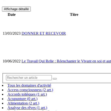
Affichage détaillé
Date
Titre
13/03/2023
DONNER ET RECEVOIR
10/06/2022
Le Travail Qui Relie : Réenchanter le Vivant en soi et aut
Tous les domaines d'activité
Access consciousness (2 art.)
Accords toltèques (1 art.)
Acupunture (0 art.)
Alimentation (2 art.)
Analyse des rêves (1 art.)