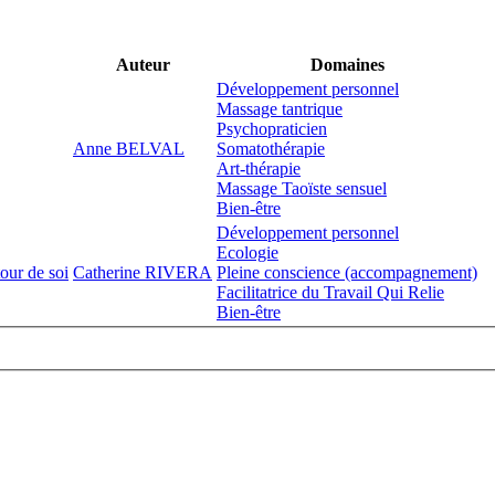
Auteur
Domaines
Développement personnel
Massage tantrique
Psychopraticien
Anne BELVAL
Somatothérapie
Art-thérapie
Massage Taoïste sensuel
Bien-être
Développement personnel
Ecologie
our de soi
Catherine RIVERA
Pleine conscience (accompagnement)
Facilitatrice du Travail Qui Relie
Bien-être