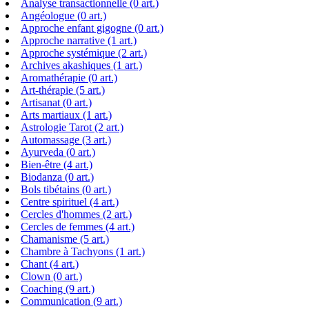
Analyse transactionnelle (0 art.)
Angéologue (0 art.)
Approche enfant gigogne (0 art.)
Approche narrative (1 art.)
Approche systémique (2 art.)
Archives akashiques (1 art.)
Aromathérapie (0 art.)
Art-thérapie (5 art.)
Artisanat (0 art.)
Arts martiaux (1 art.)
Astrologie Tarot (2 art.)
Automassage (3 art.)
Ayurveda (0 art.)
Bien-être (4 art.)
Biodanza (0 art.)
Bols tibétains (0 art.)
Centre spirituel (4 art.)
Cercles d'hommes (2 art.)
Cercles de femmes (4 art.)
Chamanisme (5 art.)
Chambre à Tachyons (1 art.)
Chant (4 art.)
Clown (0 art.)
Coaching (9 art.)
Communication (9 art.)