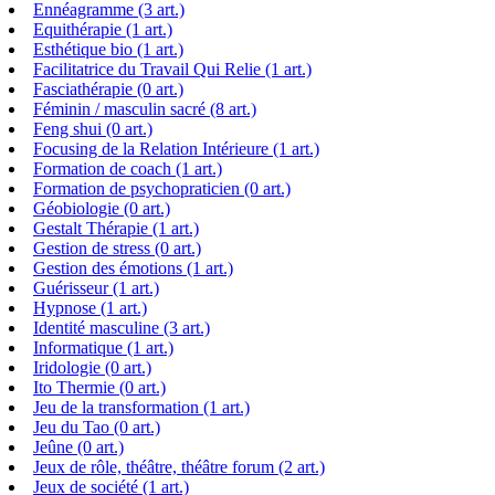
Ennéagramme (3 art.)
Equithérapie (1 art.)
Esthétique bio (1 art.)
Facilitatrice du Travail Qui Relie (1 art.)
Fasciathérapie (0 art.)
Féminin / masculin sacré (8 art.)
Feng shui (0 art.)
Focusing de la Relation Intérieure (1 art.)
Formation de coach (1 art.)
Formation de psychopraticien (0 art.)
Géobiologie (0 art.)
Gestalt Thérapie (1 art.)
Gestion de stress (0 art.)
Gestion des émotions (1 art.)
Guérisseur (1 art.)
Hypnose (1 art.)
Identité masculine (3 art.)
Informatique (1 art.)
Iridologie (0 art.)
Ito Thermie (0 art.)
Jeu de la transformation (1 art.)
Jeu du Tao (0 art.)
Jeûne (0 art.)
Jeux de rôle, théâtre, théâtre forum (2 art.)
Jeux de société (1 art.)