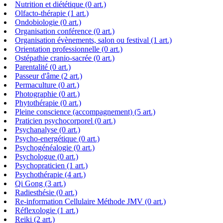
Nutrition et diététique (0 art.)
Olfacto-thérapie (1 art.)
Ondobiologie (0 art.)
Organisation conférence (0 art.)
Organisation évènements, salon ou festival (1 art.)
Orientation professionnelle (0 art.)
Ostépathie cranio-sacrée (0 art.)
Parentalité (0 art.)
Passeur d'âme (2 art.)
Permaculture (0 art.)
Photographie (0 art.)
Phytothérapie (0 art.)
Pleine conscience (accompagnement) (5 art.)
Praticien psychocorporel (0 art.)
Psychanalyse (0 art.)
Psycho-energétique (0 art.)
Psychogénéalogie (0 art.)
Psychologue (0 art.)
Psychopraticien (1 art.)
Psychothérapie (4 art.)
Qi Gong (3 art.)
Radiesthésie (0 art.)
Re-information Cellulaire Méthode JMV (0 art.)
Réflexologie (1 art.)
Reiki (2 art.)