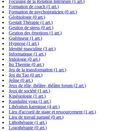
Focusing de la Relation Intérieure (1 art.)
Formation de coach (1 art.)
Formation de psychopraticien (0 art.)
Géobiologie (0 art.)
Gestalt Thérapie (1 art.)
Gestion de stress (0 art.)
Gestion des émotions (1 art.)
Guérisseur (1 art.)
Hypnose (1 art.)
Identité masculine (3 art.)
Informatique (1 art.)
Iridologie (0 art.)
Ito Thermie (0 art.)
Jeu de la transformation (1 art.)
Jeu du Tao (0 art.)
Jeûne (0 art.)
Jeux de rôle, théâtre, théâtre forum (2 art.)
Jeux de société (1 art.)
Kinésiologie (1 art.)
Kundalini yoga (1 art.)
Libération karmique (4 art.)
Lieu d'accueil de stage et ressourcement (1 art.)
Lieu de travail partagé (0 art.)
Lithothérapie (1 art.)
Logothérapie (0 art.)