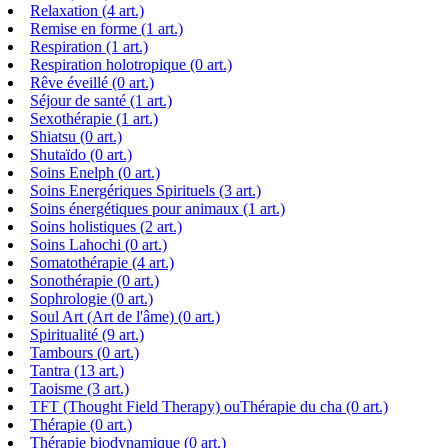
Relaxation (4 art.)
Remise en forme (1 art.)
Respiration (1 art.)
Respiration holotropique (0 art.)
Rêve éveillé (0 art.)
Séjour de santé (1 art.)
Sexothérapie (1 art.)
Shiatsu (0 art.)
Shutaïdo (0 art.)
Soins Enelph (0 art.)
Soins Energériques Spirituels (3 art.)
Soins énergétiques pour animaux (1 art.)
Soins holistiques (2 art.)
Soins Lahochi (0 art.)
Somatothérapie (4 art.)
Sonothérapie (0 art.)
Sophrologie (0 art.)
Soul Art (Art de l'âme) (0 art.)
Spiritualité (9 art.)
Tambours (0 art.)
Tantra (13 art.)
Taoisme (3 art.)
TFT (Thought Field Therapy) ouThérapie du cha (0 art.)
Thérapie (0 art.)
Thérapie biodynamique (0 art.)