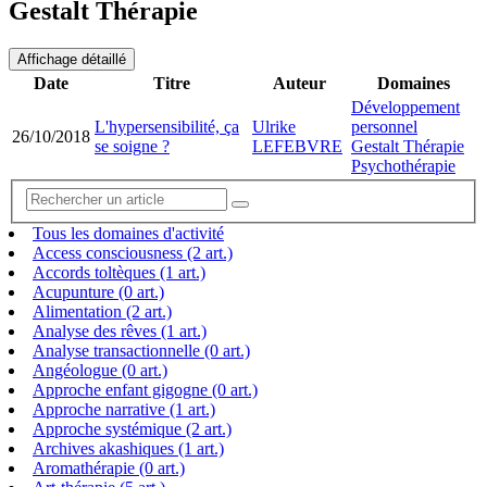
Gestalt Thérapie
Affichage détaillé
Date
Titre
Auteur
Domaines
Développement
L'hypersensibilité, ça
Ulrike
personnel
26/10/2018
se soigne ?
LEFEBVRE
Gestalt Thérapie
Psychothérapie
Tous les domaines d'activité
Access consciousness (2 art.)
Accords toltèques (1 art.)
Acupunture (0 art.)
Alimentation (2 art.)
Analyse des rêves (1 art.)
Analyse transactionnelle (0 art.)
Angéologue (0 art.)
Approche enfant gigogne (0 art.)
Approche narrative (1 art.)
Approche systémique (2 art.)
Archives akashiques (1 art.)
Aromathérapie (0 art.)