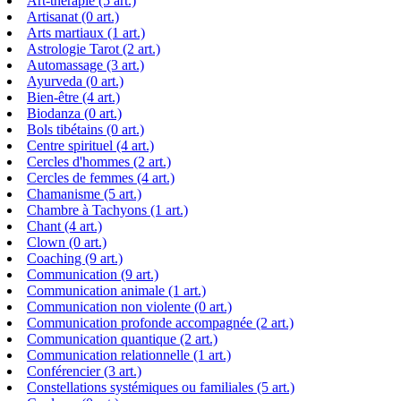
Art-thérapie (5 art.)
Artisanat (0 art.)
Arts martiaux (1 art.)
Astrologie Tarot (2 art.)
Automassage (3 art.)
Ayurveda (0 art.)
Bien-être (4 art.)
Biodanza (0 art.)
Bols tibétains (0 art.)
Centre spirituel (4 art.)
Cercles d'hommes (2 art.)
Cercles de femmes (4 art.)
Chamanisme (5 art.)
Chambre à Tachyons (1 art.)
Chant (4 art.)
Clown (0 art.)
Coaching (9 art.)
Communication (9 art.)
Communication animale (1 art.)
Communication non violente (0 art.)
Communication profonde accompagnée (2 art.)
Communication quantique (2 art.)
Communication relationnelle (1 art.)
Conférencier (3 art.)
Constellations systémiques ou familiales (5 art.)