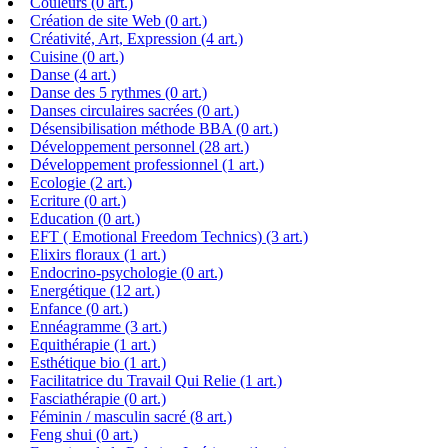
Couleurs (0 art.)
Création de site Web (0 art.)
Créativité, Art, Expression (4 art.)
Cuisine (0 art.)
Danse (4 art.)
Danse des 5 rythmes (0 art.)
Danses circulaires sacrées (0 art.)
Désensibilisation méthode BBA (0 art.)
Développement personnel (28 art.)
Développement professionnel (1 art.)
Ecologie (2 art.)
Ecriture (0 art.)
Education (0 art.)
EFT ( Emotional Freedom Technics) (3 art.)
Elixirs floraux (1 art.)
Endocrino-psychologie (0 art.)
Energétique (12 art.)
Enfance (0 art.)
Ennéagramme (3 art.)
Equithérapie (1 art.)
Esthétique bio (1 art.)
Facilitatrice du Travail Qui Relie (1 art.)
Fasciathérapie (0 art.)
Féminin / masculin sacré (8 art.)
Feng shui (0 art.)