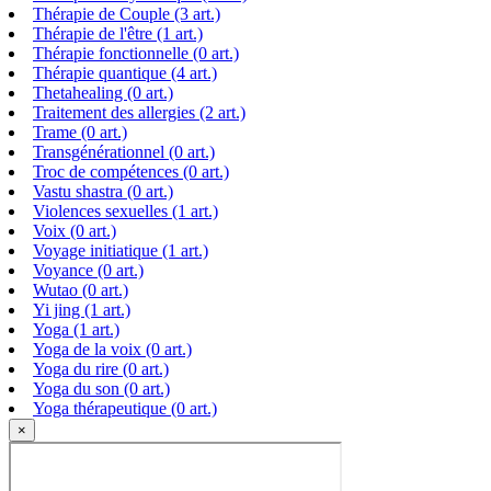
Thérapie de Couple (3 art.)
Thérapie de l'être (1 art.)
Thérapie fonctionnelle (0 art.)
Thérapie quantique (4 art.)
Thetahealing (0 art.)
Traitement des allergies (2 art.)
Trame (0 art.)
Transgénérationnel (0 art.)
Troc de compétences (0 art.)
Vastu shastra (0 art.)
Violences sexuelles (1 art.)
Voix (0 art.)
Voyage initiatique (1 art.)
Voyance (0 art.)
Wutao (0 art.)
Yi jing (1 art.)
Yoga (1 art.)
Yoga de la voix (0 art.)
Yoga du rire (0 art.)
Yoga du son (0 art.)
Yoga thérapeutique (0 art.)
×