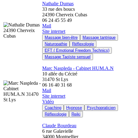
Nathalie Dumas
33 rue des boucs
24390 Cherveix Cubas
06 24 45 55 49
Mail
Site internet
Massage bien-être
Massage tantrique
Naturopathie
Réflexologie
EFT ( Emotional Freedom Technics)
Massage Taoïste sensuel
Marc Naspleda - Cabinet HUM.A.N
10 allée du Céciré
31470 St Lys
06 16 40 31 68
Mail
Site internet
Vidéo
Coaching
Hypnose
Psychopraticien
Réflexologie
Reiki
Claude Bourdeau
6 rue Galavielle
34000 Montpellier