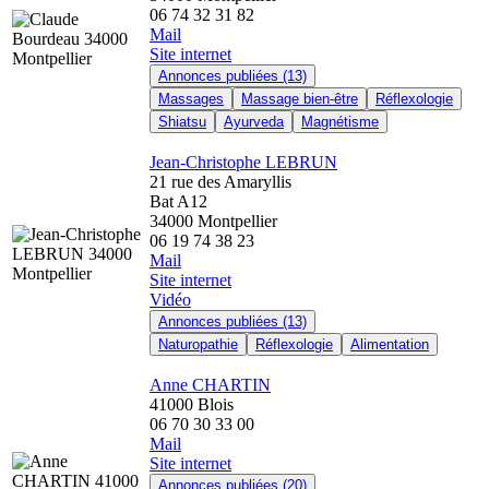
06 74 32 31 82
Mail
Site internet
Annonces publiées (13)
Massages
Massage bien-être
Réflexologie
Shiatsu
Ayurveda
Magnétisme
Jean-Christophe LEBRUN
21 rue des Amaryllis
Bat A12
34000 Montpellier
06 19 74 38 23
Mail
Site internet
Vidéo
Annonces publiées (13)
Naturopathie
Réflexologie
Alimentation
Anne CHARTIN
41000 Blois
06 70 30 33 00
Mail
Site internet
Annonces publiées (20)