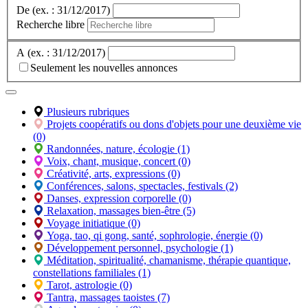
De (ex. : 31/12/2017)
Recherche libre
A (ex. : 31/12/2017)
Seulement les nouvelles annonces
Plusieurs rubriques
Projets coopératifs ou dons d'objets pour une deuxième vie
(0)
Randonnées, nature, écologie (1)
1
Voix, chant, musique, concert (0)
Créativité, arts, expressions (0)
Conférences, salons, spectacles, festivals (2)
Danses, expression corporelle (0)
Relaxation, massages bien-être (5)
Voyage initiatique (0)
Yoga, tao, qi gong, santé, sophrologie, énergie (0)
Développement personnel, psychologie (1)
Méditation, spiritualité, chamanisme, thérapie quantique,
constellations familiales (1)
Tarot, astrologie (0)
Tantra, massages taoistes (7)